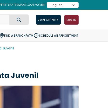
FINITY
RATES
MAKE LOAN PAYMENT
JOIN AFFINITY
LOG IN
Search
FIND A BRANCH/ATM
SCHEDULE AN APPOINTMENT
a Juvenil
ta Juvenil