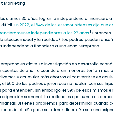
t Marketing
n los últimos 30 años, lograr la independencia financier
ifícil.
En 2022, el 64% de los estadounidenses dijo que c
1
inancieramente independientes a los 22 años.
Entonces, 
a situación ideal y la realidad? Los padres pueden enseña
a independencia financiera a una edad temprana.
emprano es clave. La investigación en desarrollo econó
an cuentas de ahorro cuando eran menores tenían más p
 diversos y acumular más ahorros al convertirse en adult
, el 56% de los padres dijeron que no hablan con sus hij
 para entender”, sin embargo, el 59% de esos mismos e
una asignación semanal. La realidad es que nunca es dem
finanzas. Si tienes problemas para determinar cuándo 
 cuando el niño gane su primer dinero. Ya sea una asign