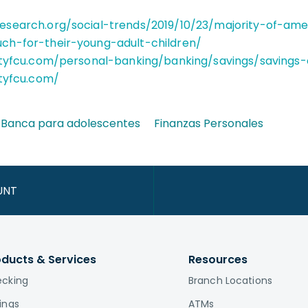
esearch.org/social-trends/2019/10/23/majority-of-am
ch-for-their-young-adult-children/
ityfcu.com/personal-banking/banking/savings/savings
ityfcu.com/
Banca para adolescentes
Finanzas Personales
UNT
oducts & Services
Resources
cking
Branch Locations
ings
ATMs