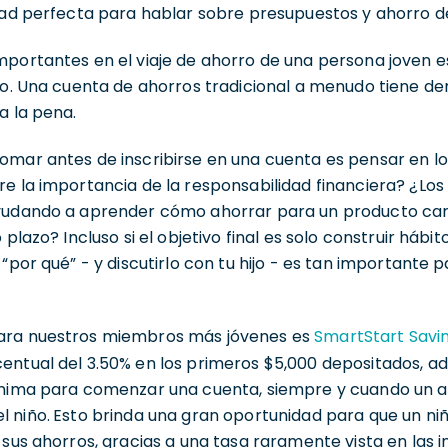
dad perfecta para hablar sobre presupuestos y ahorro de
mportantes en el viaje de ahorro de una persona joven e
ito. Una cuenta de ahorros tradicional a menudo tiene d
a la pena.
mar antes de inscribirse en una cuenta es pensar en los 
re la importancia de la responsabilidad financiera? ¿Lo
yudando a aprender cómo ahorrar para un producto car
 plazo? Incluso si el objetivo final es solo construir hábit
 “por qué” - y discutirlo con tu hijo - es tan importante 
ara nuestros miembros más jóvenes es
SmartStart Savi
entual del 3.50% en los primeros $5,000 depositados, 
ínima para comenzar una cuenta, siempre y cuando un a
l niño.
Esto brinda una gran oportunidad para que un ni
 sus ahorros, gracias a una tasa raramente vista en las i