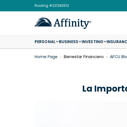
Routing #221283512
PERSONAL
BUSINESS
INVESTING
INSURAN
Home Page
Bienestar Financiero
AFCU Bl
La Import