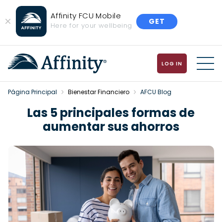
Affinity FCU Mobile
GET
Close
Here for your wellbeing
Banner
LOG IN
MENU
Página Principal
Bienestar Financiero
AFCU Blog
Las 5 principales formas de
aumentar sus ahorros