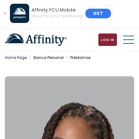
Affinity FCU Mobile
GET
Close
Here for your wellbeing
Banner
LOG IN
MENU
Home Page
Banca Personal
Préstamos