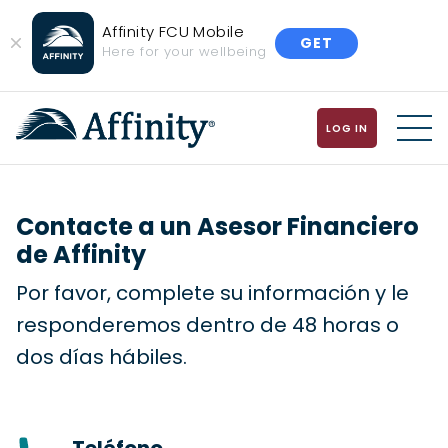
Affinity FCU Mobile
GET
Close
Here for your wellbeing
Banner
LOG IN
MENU
Contacte a un Asesor Financiero
de Affinity
Por favor, complete su información y le
responderemos dentro de 48 horas o
dos días hábiles.