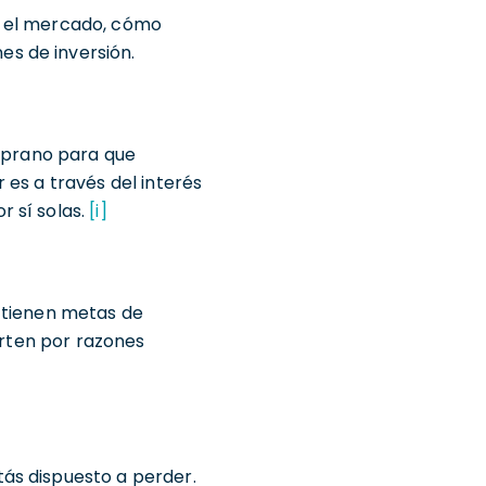
a el mercado, cómo
s de inversión.
emprano para que
 es a través del interés
 sí solas.
[i]
 tienen metas de
erten por razones
tás dispuesto a perder.