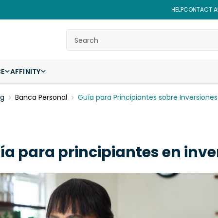
HELP
CONTACT AF
Search
CE
AFFINITY
og
Banca Personal
Guía para Principiantes sobre Inversiones
ía para principiantes en inver