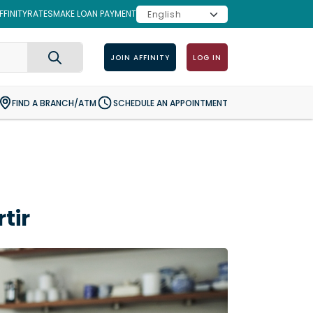
FINITY
RATES
MAKE LOAN PAYMENT
JOIN AFFINITY
LOG IN
Search
FIND A BRANCH/ATM
SCHEDULE AN APPOINTMENT
tir