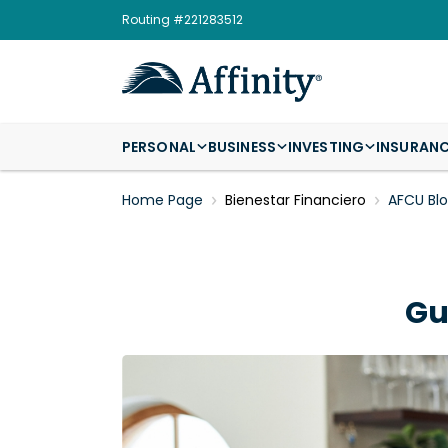
Routing #221283512
PERSONAL
BUSINESS
INVESTING
INSURAN
Home Page
Bienestar Financiero
AFCU Bl
Gu