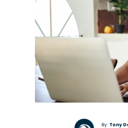
By:
Tony D