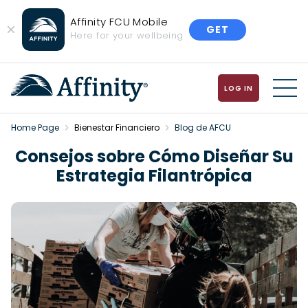
Affinity FCU Mobile
GET
Close
Here for your wellbeing
Banner
LOG IN
MENU
Home Page
Bienestar Financiero
Blog de AFCU
Consejos sobre Cómo Diseñar Su
Estrategia Filantrópica