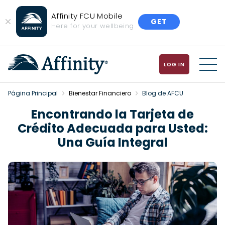
Affinity FCU Mobile
GET
Close
Here for your wellbeing
Banner
LOG IN
MENU
Página Principal
Bienestar Financiero
Blog de AFCU
Encontrando la Tarjeta de
Crédito Adecuada para Usted:
Una Guía Integral