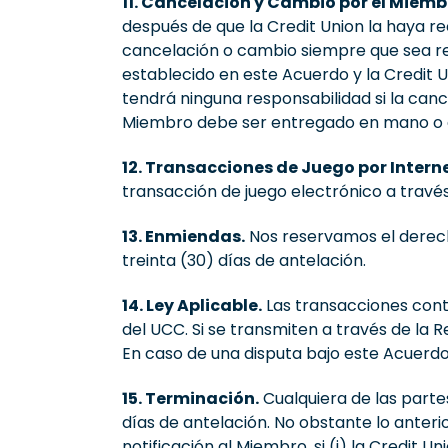
11. Cancelación y Cambio por el Miemb
después de que la Credit Union la haya re
cancelación o cambio siempre que sea re
establecido en este Acuerdo y la Credit 
tendrá ninguna responsabilidad si la canc
Miembro debe ser entregado en mano o env
12. Transacciones de Juego por Intern
transacción de juego electrónico a través
13. Enmiendas.
Nos reservamos el derech
treinta (30) días de antelación.
14. Ley Aplicable.
Las transacciones conte
del UCC. Si se transmiten a través de la 
En caso de una disputa bajo este Acuerd
15. Terminación.
Cualquiera de las parte
días de antelación. No obstante lo anter
notificación al Miembro, si (i) la Credit