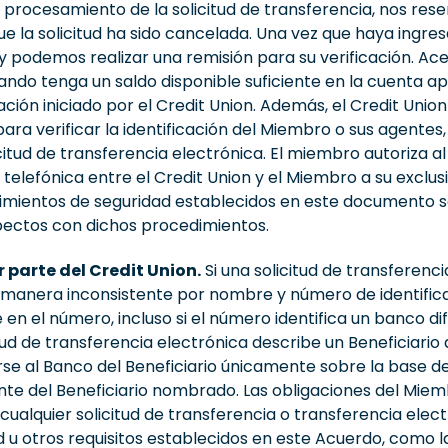
e procesamiento de la solicitud de transferencia, nos re
 que la solicitud ha sido cancelada. Una vez que haya ingr
a y podemos realizar una remisión para su verificación. 
ando tenga un saldo disponible suficiente en la cuenta a
ción iniciado por el Credit Union. Además, el Credit Unio
ara verificar la identificación del Miembro o sus agentes,
citud de transferencia electrónica. El miembro autoriza 
elefónica entre el Credit Union y el Miembro a su exclusiv
imientos de seguridad establecidos en este documento 
pectos con dichos procedimientos.
 parte del Credit Union.
Si una solicitud de transferenc
 manera inconsistente por nombre y número de identificaci
en el número, incluso si el número identifica un banco 
itud de transferencia electrónica describe un Beneficiar
se al Banco del Beneficiario únicamente sobre la base de
ente del Beneficiario nombrado. Las obligaciones del Mie
 cualquier solicitud de transferencia o transferencia ele
 u otros requisitos establecidos en este Acuerdo, como la