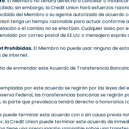
ro.
El Miembro no tendrá derecho a cancelar o modificar 
cibido; sin embargo, la Credit Union hará esfuerzos razon
cibida del Miembro o su agente autorizado de acuerdo c
Union tenga un tiempo razonable para actuar conforme a d
elación o el cambio no se efectúan. Cualquier aviso por es
iado por correo postal de EE.UU. o mensajero exprés a c
et Prohibidas.
El Miembro no puede usar ninguno de estos 
 de Internet.
o de enmendar este Acuerdo de Transferencia Bancaria p
mpladas por este acuerdo se regirán por las leyes del e
Reserva Federal, las transferencias bancarias se regirán 
o, la parte que prevalezca tendrá derecho a honorarios 
s puede terminar este acuerdo con o sin causa previa noti
ior, la Credit Union puede terminar este acuerdo de inm
 Union tiene una preocupación razonable sobre una transfe