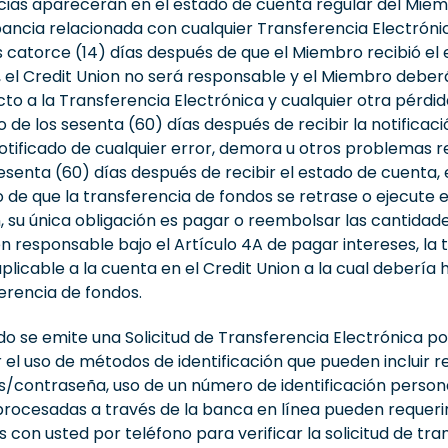
cias aparecerán en el estado de cuenta regular del Miem
ancia relacionada con cualquier Transferencia Electrónica
s catorce (14) días después de que el Miembro recibió el
, el Credit Union no será responsable y el Miembro deberá
to a la Transferencia Electrónica y cualquier otra pérdid
de los sesenta (60) días después de recibir la notificaci
notificado de cualquier error, demora u otros problemas r
 sesenta (60) días después de recibir el estado de cuent
so de que la transferencia de fondos se retrase o ejecute
, su única obligación es pagar o reembolsar las cantidad
 en responsable bajo el Artículo 4A de pagar intereses, la t
plicable a la cuenta en el Credit Union a la cual debería
ferencia de fondos.
o se emite una Solicitud de Transferencia Electrónica p
el uso de métodos de identificación que pueden incluir req
tos/contraseña, uso de un número de identificación person
procesadas a través de la banca en línea pueden requerir
n usted por teléfono para verificar la solicitud de tran