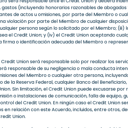
ro será responsable ante el Credit Union y deberá indemn
, gastos (incluyendo honorarios razonables de abogados y
tantes de actos u omisiones, por parte del Miembro o cu
una violación por parte del Miembro de cualquier disposició
ualquier persona según lo solicitado por el Miembro; (iii) 
 sea el Credit Union; y (iv) el Credit Union aceptando cualq
n la firma o identificación adecuada del Miembro o represe
 Credit Union será responsable solo por realizar los servi
á responsable de su negligencia o mala conducta intencion
isiones del Miembro o cualquier otra persona, incluyendo,
 de la Reserva Federal, cualquier Banco del Beneficiario, 
nion. Sin limitación, el Credit Union puede excusarse por 
smisión o instalaciones de comunicación, falla de equipo,
control del Credit Union. En ningún caso el Credit Union
dos en relación con este Acuerdo, incluidos, entre otros, 
redit Union.