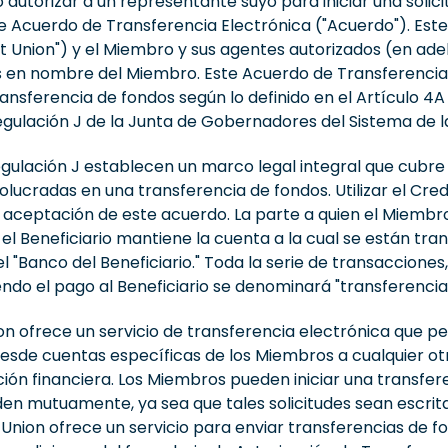
 o autorizar a un representante suyo para iniciar una solic
e Acuerdo de Transferencia Electrónica ("Acuerdo"). Est
dit Union") y el Miembro y sus agentes autorizados (en ade
s en nombre del Miembro. Este Acuerdo de Transferencia
ransferencia de fondos según lo definido en el Artículo 
Regulación J de la Junta de Gobernadores del Sistema de l
egulación J establecen un marco legal integral que cubre
lucradas en una transferencia de fondos. Utilizar el Credi
 aceptación de este acuerdo. La parte a quien el Miembro t
e el Beneficiario mantiene la cuenta a la cual se están tra
el "Banco del Beneficiario." Toda la serie de transaccione
endo el pago al Beneficiario se denominará "transferencia
on ofrece un servicio de transferencia electrónica que p
esde cuentas específicas de los Miembros a cualquier ot
tución financiera. Los Miembros pueden iniciar una transf
en mutuamente, ya sea que tales solicitudes sean escrita
Union ofrece un servicio para enviar transferencias de fo