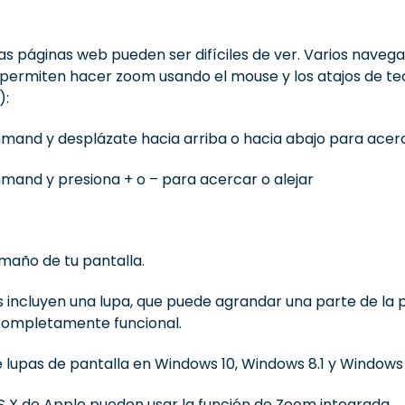
s páginas web pueden ser difíciles de ver. Varios navega
, permiten hacer zoom usando el mouse y los atajos de te
):
and y desplázate hacia arriba o hacia abajo para acerc
and y presiona + o – para acercar o alejar
maño de tu pantalla.
 incluyen una lupa, que puede agrandar una parte de la 
 completamente funcional.
lupas de pantalla en Windows 10, Windows 8.1 y Windows 
OS X de Apple pueden usar la función de Zoom integrada.