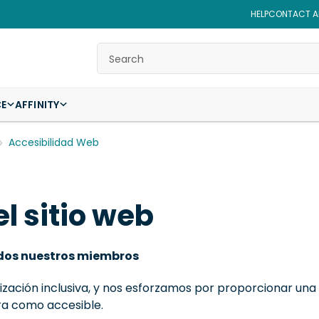
HELP
CONTACT AF
Search
CE
AFFINITY
Accesibilidad Web
l sitio web
dos nuestros miembros
nización inclusiva, y nos esforzamos por proporcionar una 
ra como accesible.