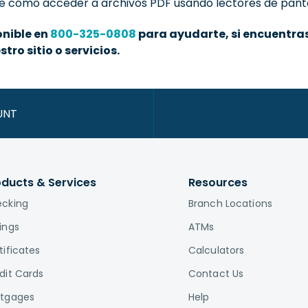
e cómo acceder a archivos PDF usando lectores de panta
onible en
800-325-0808
para ayudarte, si encuentras
ro sitio o servicios.
UNT
oducts & Services
Resources
cking
Branch Locations
ings
ATMs
tificates
Calculators
dit Cards
Contact Us
tgages
Help