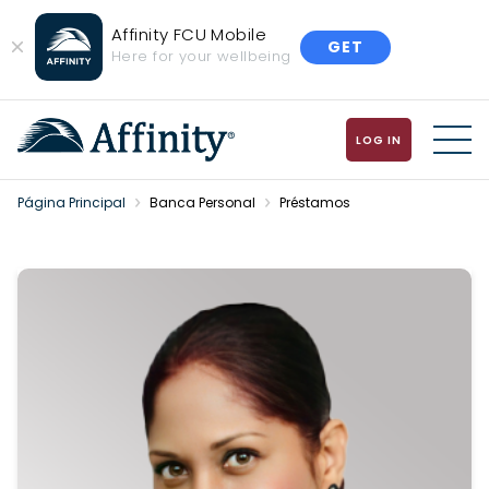
Affinity FCU Mobile
GET
Close
Here for your wellbeing
Banner
LOG IN
MENU
Página Principal
Banca Personal
Préstamos