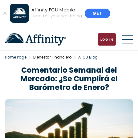
Affinity FCU Mobile
GET
Close
Here for your wellbeing
Banner
LOG IN
MENU
Home Page
Bienestar Financiero
AFCU Blog
Comentario Semanal del
Mercado: ¿Se Cumplirá el
Barómetro de Enero?