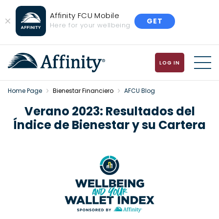
Affinity FCU Mobile
GET
Close
Here for your wellbeing
Banner
LOG IN
MENU
Home Page
Bienestar Financiero
AFCU Blog
Verano 2023: Resultados del
Índice de Bienestar y su Cartera