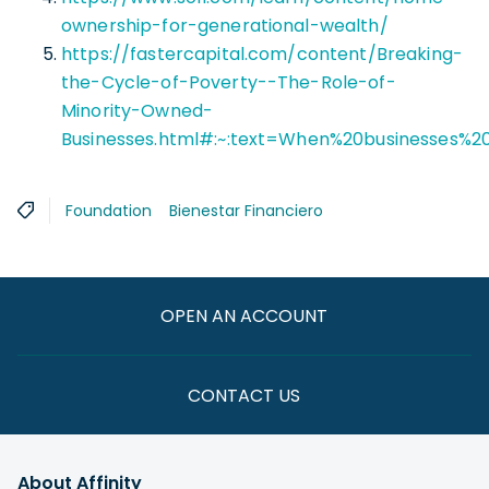
ownership-for-generational-wealth/
https://fastercapital.com/content/Breaking-
the-Cycle-of-Poverty--The-Role-of-
Minority-Owned-
Businesses.html#:~:text=When%20businesses%2
Foundation
Bienestar Financiero
OPEN AN ACCOUNT
CONTACT US
About Affinity