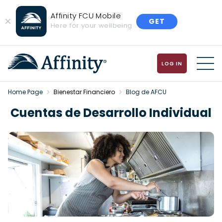
Affinity FCU Mobile
GET
Close
Here for your wellbeing
Banner
LOG IN
MENU
Home Page
Bienestar Financiero
Blog de AFCU
Cuentas de Desarrollo Individual