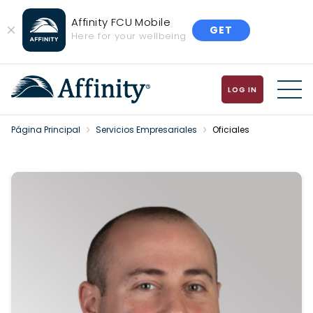
Affinity FCU Mobile
GET
Close
Here for your wellbeing
Banner
LOG IN
MENU
Página Principal
Servicios Empresariales
Oficiales