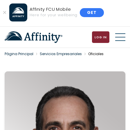
Affinity FCU Mobile
GET
Close
Here for your wellbeing
Banner
LOG IN
MENU
Página Principal
Servicios Empresariales
Oficiales