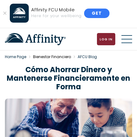
Affinity FCU Mobile
GET
Close
Here for your wellbeing
Banner
LOG IN
MENU
Home Page
Bienestar Financiero
AFCU Blog
Cómo Ahorrar Dinero y
Mantenerse Financieramente en
Forma